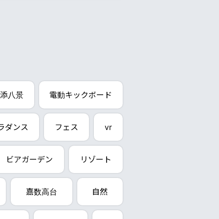
添八景
電動キックボード
ラダンス
フェス
vr
ビアガーデン
リゾート
嘉数高台
自然