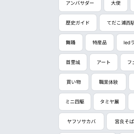
アンバサダー
大使
歴史ガイド
てだこ浦西
舞踊
特産品
le
首里城
アート
フ
買い物
職業体験
ミニ四駆
タミヤ展
ヤフソサカバ
宮良そば