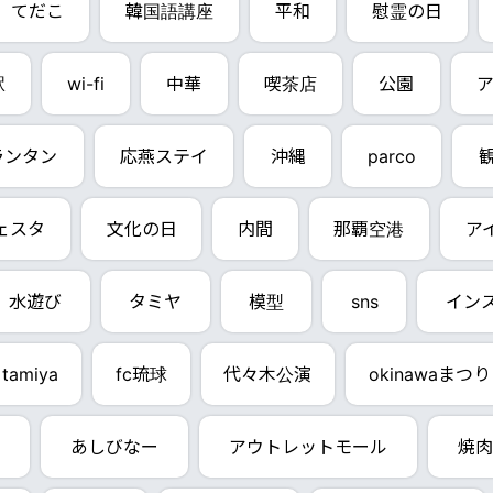
てだこ
韓国語講座
平和
慰霊の日
駅
wi-fi
中華
喫茶店
公園
ア
dランタン
応燕ステイ
沖縄
parco
ェスタ
文化の日
内間
那覇空港
ア
水遊び
タミヤ
模型
sns
イン
tamiya
fc琉球
代々木公演
okinawaまつり
あしびなー
アウトレットモール
焼肉