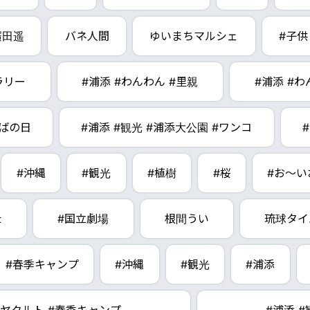
廣田遥
バネ人間
ゆいまちマルシェ
#子供
ラリー
#浦添 #わんわん #里親
#浦添 #
ばの日
#浦添 #観光 #浦添大公園 #ワンコ
#沖縄
#観光
#植樹
#桜
#お～い
た
#国立劇場
根間うい
琉球タイ
#春季キャンプ
#沖縄
#観光
#浦添