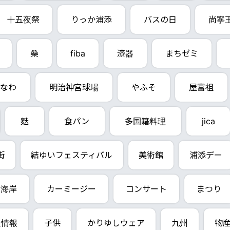
十五夜祭
りっか浦添
バスの日
尚寧
桑
fiba
漆器
まちゼミ
なわ
明治神宮球場
やふそ
屋富祖
麩
食パン
多国籍料理
jica
街
結ゆいフェスティバル
美術館
浦添デー
西海岸
カーミージー
コンサート
まつり
通情報
子供
かりゆしウェア
九州
物