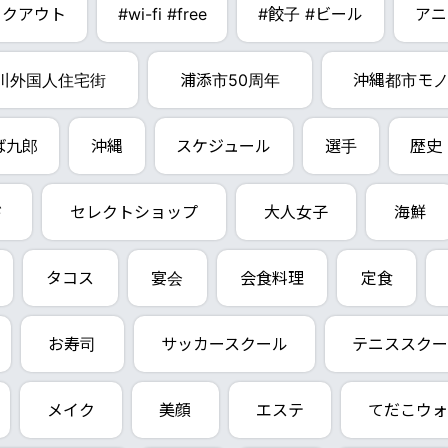
イクアウト
#wi-fi #free
#餃子 #ビール
アニ
川外国人住宅街
浦添市50周年
沖縄都市モ
ば九郎
沖縄
スケジュール
選手
歴史
ド
セレクトショップ
大人女子
海鮮
タコス
宴会
会食料理
定食
お寿司
サッカースクール
テニススクー
メイク
美顔
エステ
てだこウォ