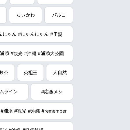
ちぃかわ
パルコ
わんにゃん #にゃんにゃん #里親
#浦添 #観光 #沖縄 #浦添大公園
お茶
英祖王
大自然
ムライン
#応燕メシ
#浦添 #観光 #沖縄 #remember