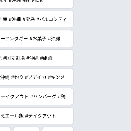
観光 #沖縄 #軽便鉄道
お土産 #沖縄 #宝島 #パルコシティ
ターアンダギー #お菓子 #沖縄
光 #国立劇場 #沖縄 #組踊
 #沖縄 #釣り #ソデイカ #キンメ
#テイクアウト #ハンバーグ #鶏
そえエール飯 #テイクアウト