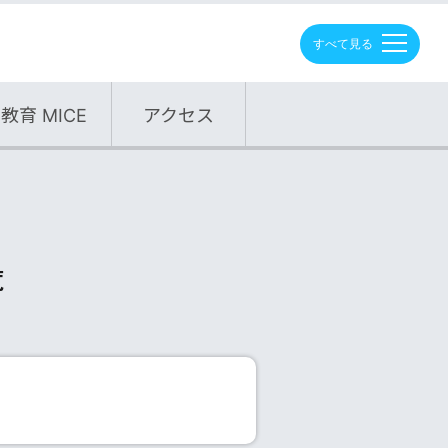
M
E
N
U
教育 MICE
アクセス
覧