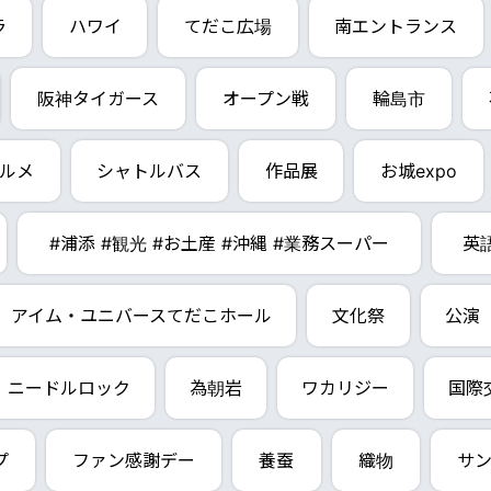
ラ
ハワイ
てだこ広場
南エントランス
阪神タイガース
オープン戦
輪島市
ルメ
シャトルバス
作品展
お城expo
#浦添 #観光 #お土産 #沖縄 #業務スーパー
英
アイム・ユニバースてだこホール
文化祭
公演
ニードルロック
為朝岩
ワカリジー
国際
プ
ファン感謝デー
養蚕
織物
サ