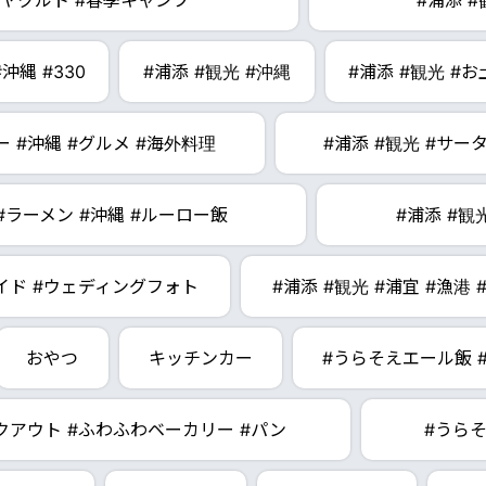
 #ヤクルト #春季キャンプ
#浦添 #
沖縄 #330
#浦添 #観光 #沖縄
#浦添 #観光 #
ー #沖縄 #グルメ #海外料理
#浦添 #観光 #サー
 #ラーメン #沖縄 #ルーロー飯
#浦添 #観
メイド #ウェディングフォト
#浦添 #観光 #浦宜 #漁港
おやつ
キッチンカー
#うらそえエール飯 
クアウト #ふわふわベーカリー #パン
#うら