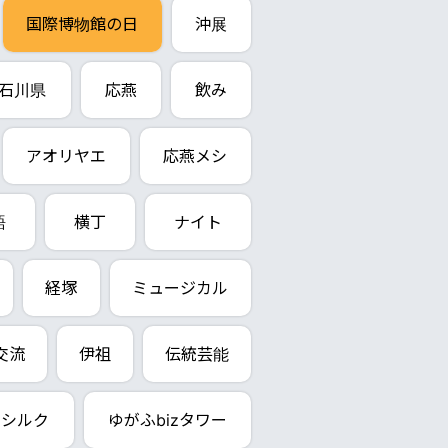
国際博物館の日
沖展
石川県
応燕
飲み
アオリヤエ
応燕メシ
語
横丁
ナイト
経塚
ミュージカル
交流
伊祖
伝統芸能
ンシルク
ゆがふbizタワー