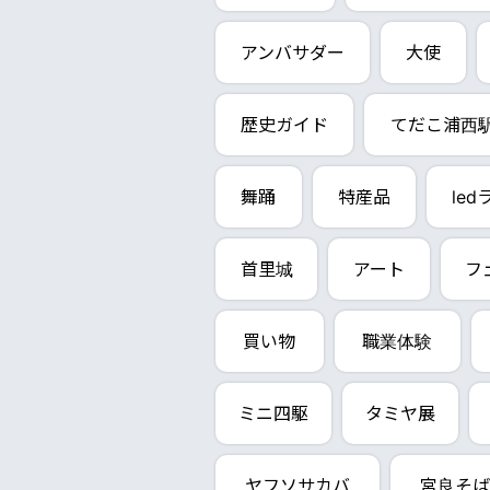
アンバサダー
大使
歴史ガイド
てだこ浦西
舞踊
特産品
le
首里城
アート
フ
買い物
職業体験
ミニ四駆
タミヤ展
ヤフソサカバ
宮良そば