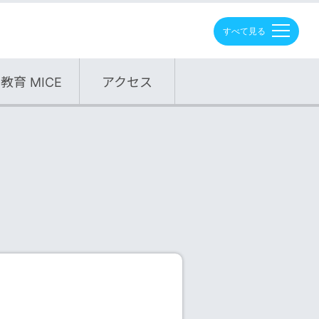
M
E
N
U
教育 MICE
アクセス