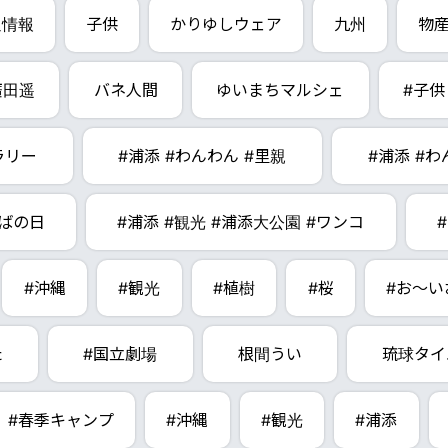
通情報
子供
かりゆしウェア
九州
物
廣田遥
バネ人間
ゆいまちマルシェ
#子供
ラリー
#浦添 #わんわん #里親
#浦添 #
ばの日
#浦添 #観光 #浦添大公園 #ワンコ
#沖縄
#観光
#植樹
#桜
#お～い
た
#国立劇場
根間うい
琉球タイ
#春季キャンプ
#沖縄
#観光
#浦添