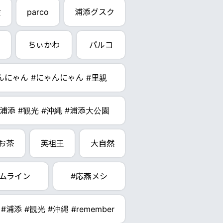
産
parco
浦添グスク
ちぃかわ
パルコ
わんにゃん #にゃんにゃん #里親
#浦添 #観光 #沖縄 #浦添大公園
お茶
英祖王
大自然
ムライン
#応燕メシ
#浦添 #観光 #沖縄 #remember