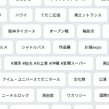
ラ
ハワイ
てだこ広場
南エントランス
阪神タイガース
オープン戦
輪島市
ルメ
シャトルバス
作品展
お城expo
#浦添 #観光 #お土産 #沖縄 #業務スーパー
英
アイム・ユニバースてだこホール
文化祭
公演
ニードルロック
為朝岩
ワカリジー
国際