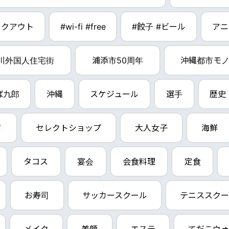
イクアウト
#wi-fi #free
#餃子 #ビール
アニ
川外国人住宅街
浦添市50周年
沖縄都市モ
ば九郎
沖縄
スケジュール
選手
歴史
ド
セレクトショップ
大人女子
海鮮
タコス
宴会
会食料理
定食
お寿司
サッカースクール
テニススクー