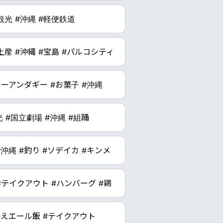
観光 #沖縄 #軽便鉄道
お土産 #沖縄 #宝島 #パルコシティ
ターアンダギー #お菓子 #沖縄
光 #国立劇場 #沖縄 #組踊
 #沖縄 #釣り #ソデイカ #キンメ
#テイクアウト #ハンバーグ #鶏
そえエール飯 #テイクアウト