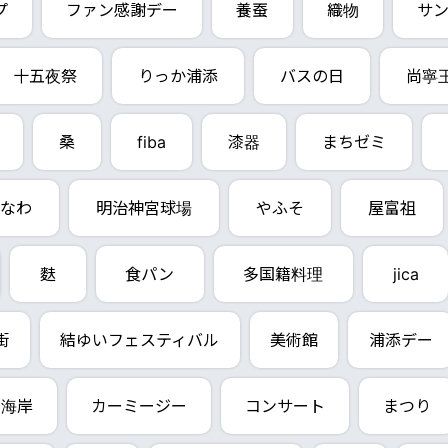
プ
ファン感謝デー
養蚕
織物
サ
十五夜祭
りっか浦添
バスの日
尚寧
桑
fiba
漆器
まちゼミ
なわ
明治神宮球場
やふそ
屋富祖
麩
食パン
多国籍料理
jica
街
結ゆいフェスティバル
美術館
浦添デー
西海岸
カーミージー
コンサート
まつり