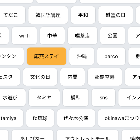
てだこ
韓国語講座
平和
慰霊の日
駅
wi-fi
中華
喫茶店
公園
ア
dランタン
応燕ステイ
沖縄
parco
ェスタ
文化の日
内間
那覇空港
ア
水遊び
タミヤ
模型
sns
イン
tamiya
fc琉球
代々木公演
okinawaまつり
あしびなー
アウトレットモール
焼肉