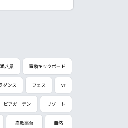
添八景
電動キックボード
ラダンス
フェス
vr
ビアガーデン
リゾート
嘉数高台
自然