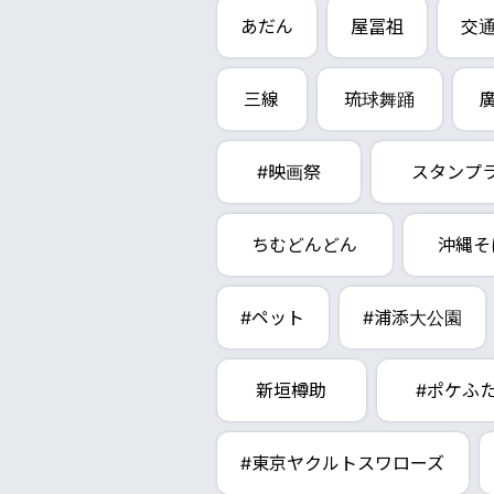
あだん
屋冨祖
交
三線
琉球舞踊
#映画祭
スタンプ
ちむどんどん
沖縄そ
#ペット
#浦添大公園
新垣樽助
#ポケふ
#東京ヤクルトスワローズ