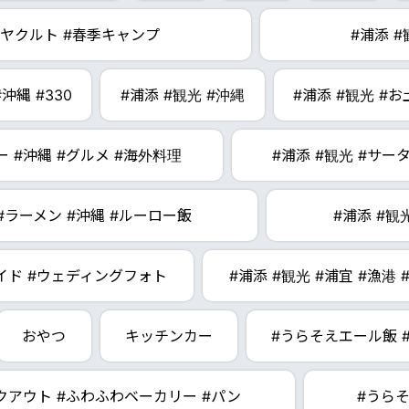
 #ヤクルト #春季キャンプ
#浦添 #
沖縄 #330
#浦添 #観光 #沖縄
#浦添 #観光 #
ー #沖縄 #グルメ #海外料理
#浦添 #観光 #サー
 #ラーメン #沖縄 #ルーロー飯
#浦添 #観
メイド #ウェディングフォト
#浦添 #観光 #浦宜 #漁港
おやつ
キッチンカー
#うらそえエール飯 
クアウト #ふわふわベーカリー #パン
#うら