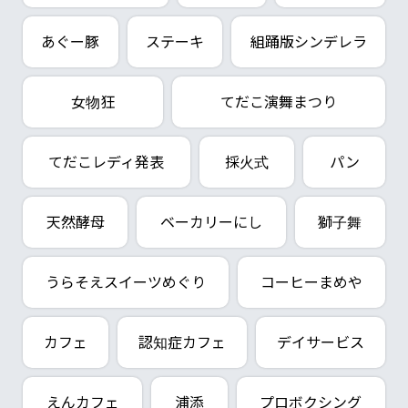
あぐー豚
ステーキ
組踊版シンデレラ
女物狂
てだこ演舞まつり
てだこレディ発表
採火式
パン
天然酵母
ベーカリーにし
獅子舞
うらそえスイーツめぐり
コーヒーまめや
カフェ
認知症カフェ
デイサービス
えんカフェ
浦添
プロボクシング