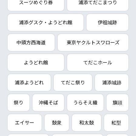
スーツめぐり券
浦添てだこまつり
浦添グスク・ようどれ館
伊祖城跡
中頭方西海道
東京ヤクルトスワローズ
ようどれ館
てだこホール
浦添ようどれ
てだこ祭り
浦添城跡
祭り
沖縄そば
うらそえ織
旗頭
エイサー
鼓衆
和太鼓
紅型