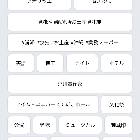
アオリヤエ
応燕メシ
#浦添 #観光 #お土産 #沖縄
#浦添 #観光 #お土産 #沖縄 #業務スーパー
英語
横丁
ナイト
ホテル
芥川賞作家
アイム・ユニバースてだこホール
文化祭
公演
経塚
ミュージカル
御城印