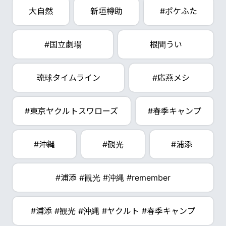
大自然
新垣樽助
#ポケふた
#国立劇場
根間うい
琉球タイムライン
#応燕メシ
#東京ヤクルトスワローズ
#春季キャンプ
#沖縄
#観光
#浦添
#浦添 #観光 #沖縄 #remember
#浦添 #観光 #沖縄 #ヤクルト #春季キャンプ